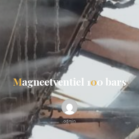
M
a
g
n
e
e
t
v
e
n
t
i
e
l
1
0
0
b
a
r
s
admin