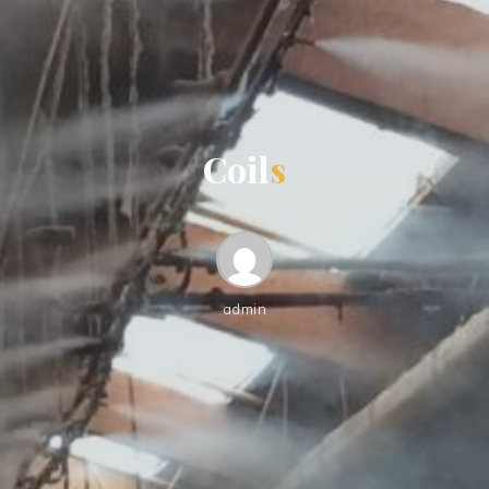
C
o
i
l
s
admin