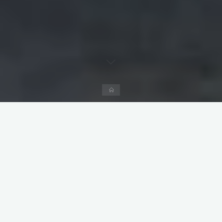
Accueil
Climext Misting solutions
>
Refroidissement