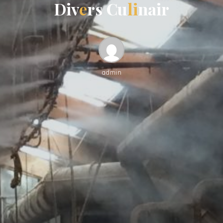
D
i
v
e
r
s
C
u
l
i
n
a
i
r
admin