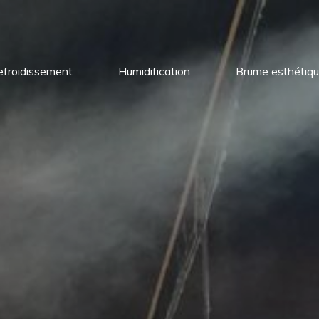
efroidissement
Humidification
Brume esthétiq