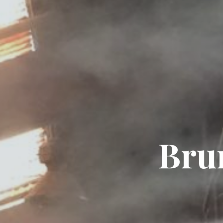
B
r
u