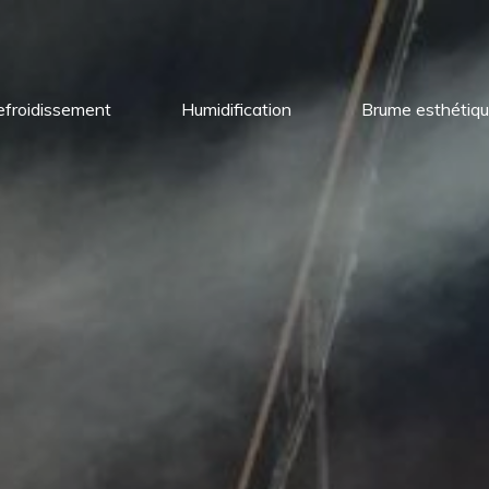
efroidissement
Humidification
Brume esthétiq