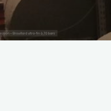
sion – Brouillard ultra-fin à 70 bars