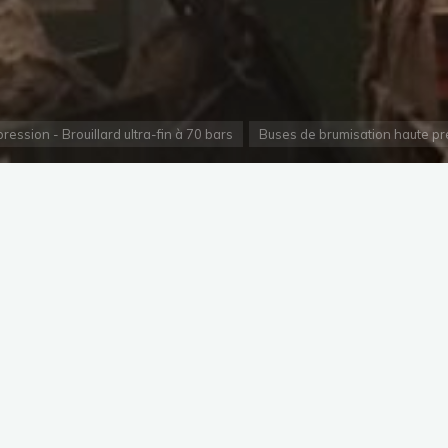
ession - Brouillard ultra-fin à 70 bars
Buses de brumisation haute pres