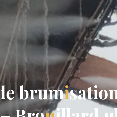
d
e
b
r
u
m
u
i
s
a
t
i
o
–
B
r
o
u
i
l
l
a
r
d
u