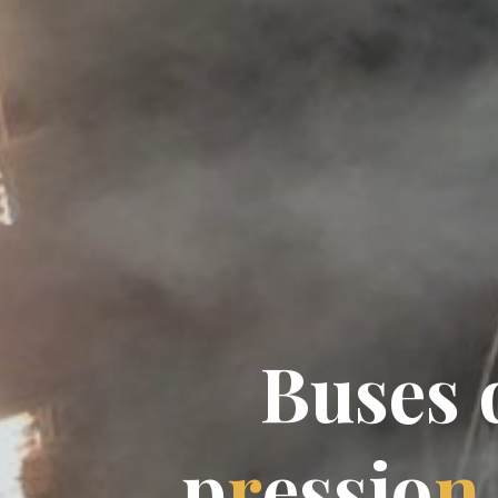
B
u
s
e
s
p
r
e
s
s
i
o
n