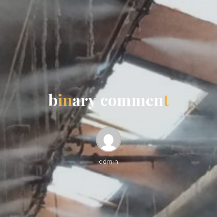
b
i
n
a
r
y
c
o
m
m
e
n
t
admin