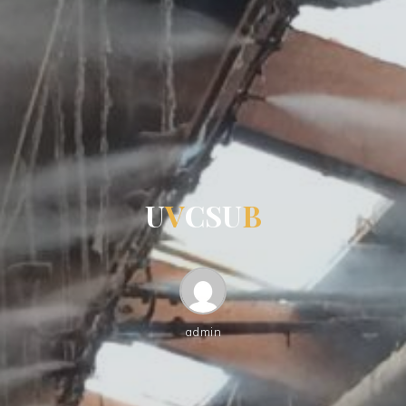
U
V
C
S
U
B
admin