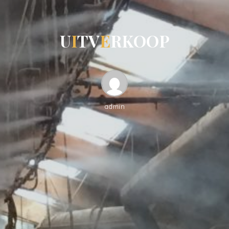
U
I
T
V
E
R
K
O
O
P
admin