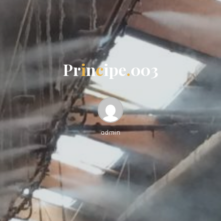
P
r
i
n
c
i
p
e
.
0
0
3
admin