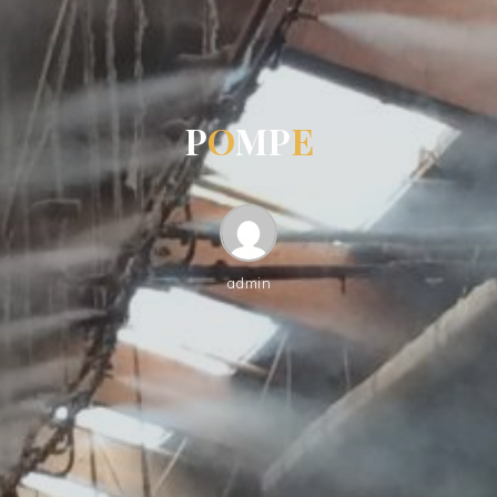
P
O
M
P
E
admin