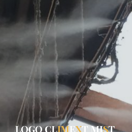
L
O
G
O
C
L
I
M
E
X
T
M
I
S
T