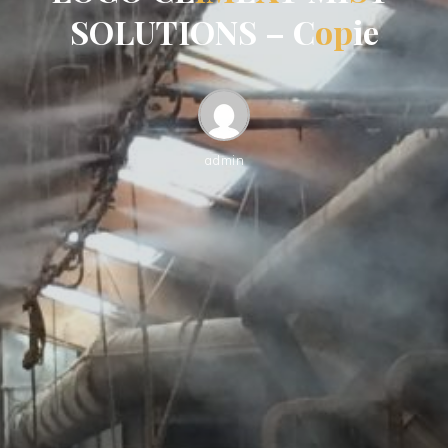
S
O
L
U
T
I
O
N
S
–
C
o
p
i
e
admin