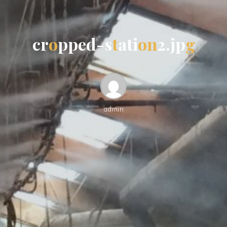
c
r
o
p
p
e
d
-
s
t
a
t
i
o
n
2
.
j
p
g
admin