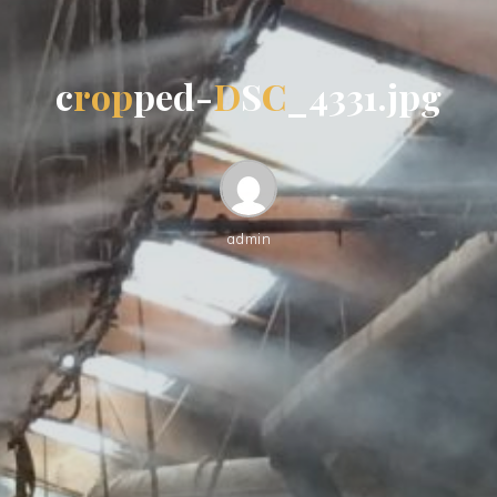
c
r
o
p
p
e
d
-
D
S
C
_
4
3
3
1
.
j
p
g
admin