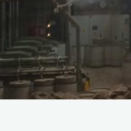
Climext Misting solutions
>
Non classÃ©