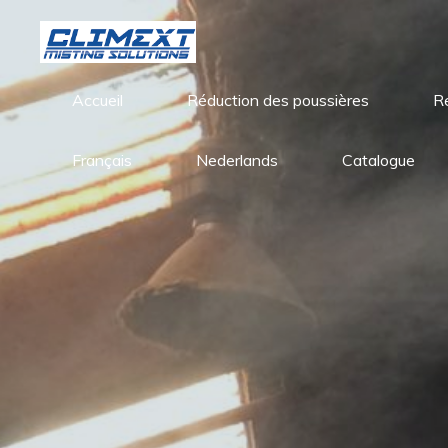
Aller
au
contenu
Accueil
Réduction des poussières
R
Français
Nederlands
Catalogue