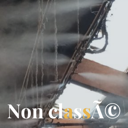
N
o
n
c
l
a
s
s
Ã
©