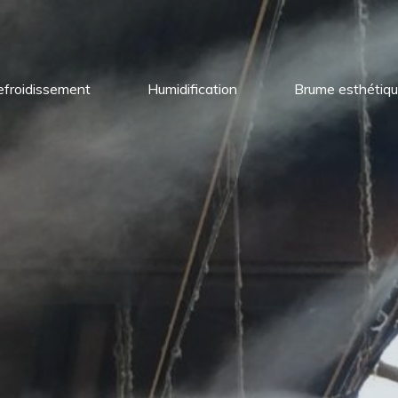
efroidissement
Humidification
Brume esthétiq