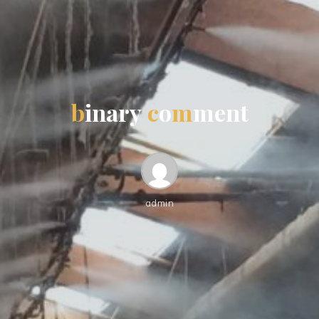
b
i
n
a
r
y
c
o
m
m
e
n
t
admin