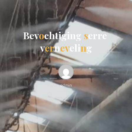
B
e
v
o
c
h
t
i
g
i
n
g
s
e
r
r
e
v
e
r
n
e
v
e
l
i
n
g
admin