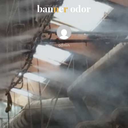
b
a
n
n
e
r
o
d
o
r
admin