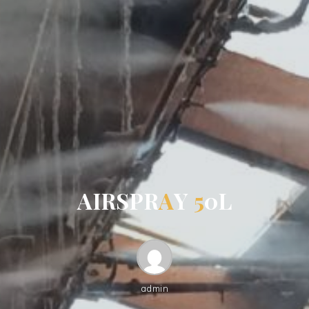
A
I
R
S
P
R
A
Y
5
0
L
admin