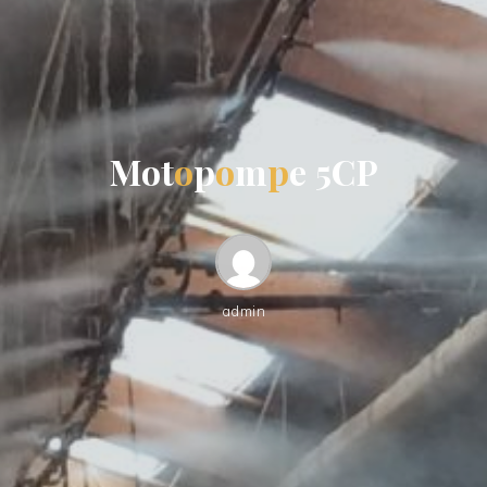
M
o
t
o
p
o
m
p
e
5
C
P
admin