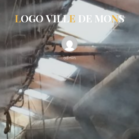
L
O
G
O
V
I
L
L
E
D
E
M
O
N
S
admin