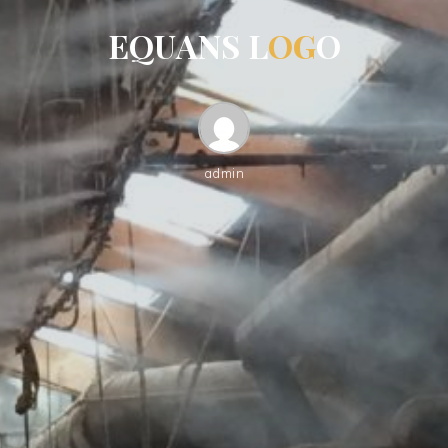
E
Q
U
A
N
S
L
O
G
O
admin