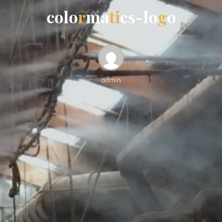
c
o
l
o
r
m
a
t
i
c
s
-
l
o
g
o
admin