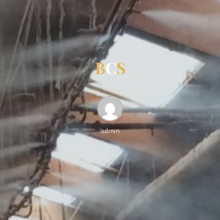
B
C
S
admin