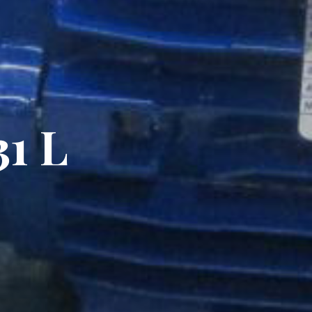
3
1
L